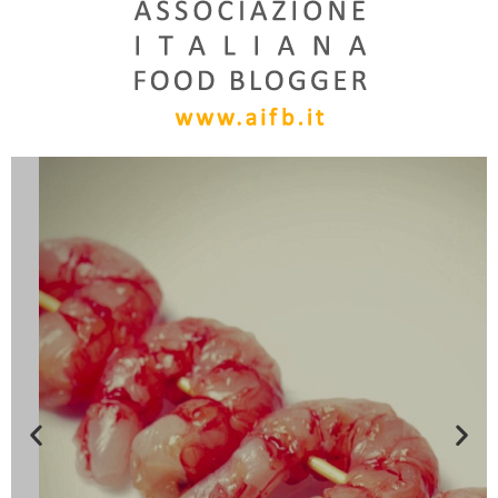
TASTE EXPLORER
Quattro domande per
allargare la tua mappa
gourmet
Quattro buone ragioni per
farsi tentare dal buono