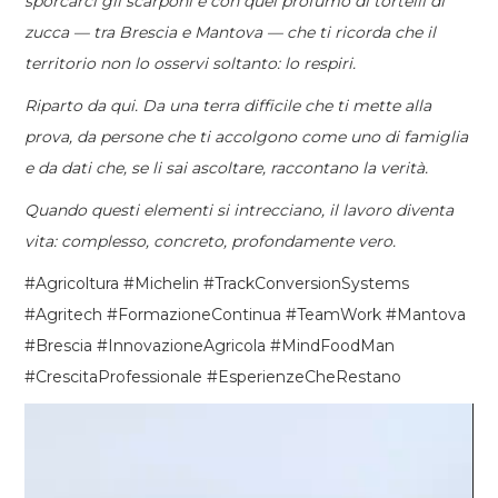
sporcarci gli scarponi e con quel profumo di tortelli di
zucca — tra Brescia e Mantova — che ti ricorda che il
territorio non lo osservi soltanto: lo respiri.
Riparto da qui. Da una terra difficile che ti mette alla
prova, da persone che ti accolgono come uno di famiglia
e da dati che, se li sai ascoltare, raccontano la verità.
Quando questi elementi si intrecciano, il lavoro diventa
vita: complesso, concreto, profondamente vero.
#Agricoltura #Michelin #TrackConversionSystems
#Agritech #FormazioneContinua #TeamWork #Mantova
#Brescia #InnovazioneAgricola #MindFoodMan
#CrescitaProfessionale #EsperienzeCheRestano
Video
Player