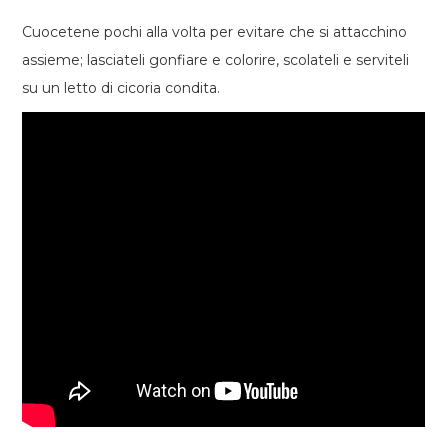
Cuocetene pochi alla volta per evitare che si attacchino
assieme; lasciateli gonfiare e colorire, scolateli e serviteli
su un letto di cicoria condita.