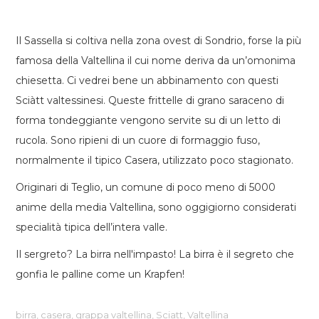
Il Sassella si coltiva nella zona ovest di Sondrio, forse la più
famosa della Valtellina il cui nome deriva da un’omonima
chiesetta. Ci vedrei bene un abbinamento con questi
Sciàtt valtessinesi. Queste frittelle di grano saraceno di
forma tondeggiante vengono servite su di un letto di
rucola. Sono ripieni di un cuore di formaggio fuso,
normalmente il tipico Casera, utilizzato poco stagionato.
Originari di Teglio, un comune di poco meno di 5000
anime della media Valtellina, sono oggigiorno considerati
specialità tipica dell’intera valle.
Il sergreto? La birra nell'impasto! La birra è il segreto che
gonfia le palline come un Krapfen!
birra
,
casera
,
grappa valtellina
,
Sciatt
,
Valtellina