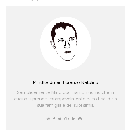
Mindfoodman Lorenzo Natolino
Semplicemente Mindfoodman Un uomo che in
cucina si prende consapevolmente cura di sè, della
sua famiglia e dei suoi simili.