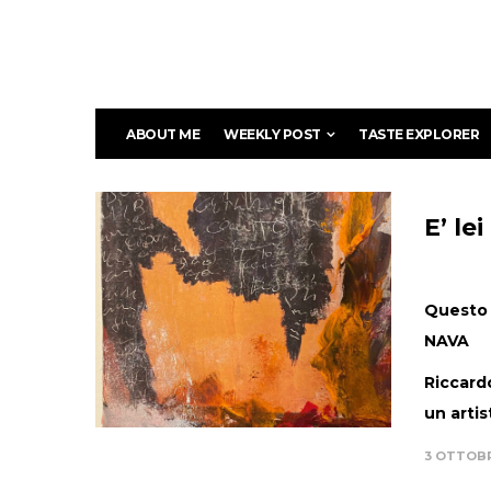
ABOUT ME
WEEKLY POST
TASTE EXPLORER
E’ lei
Questo 
NAVA
Riccard
un artist
3 OTTOB