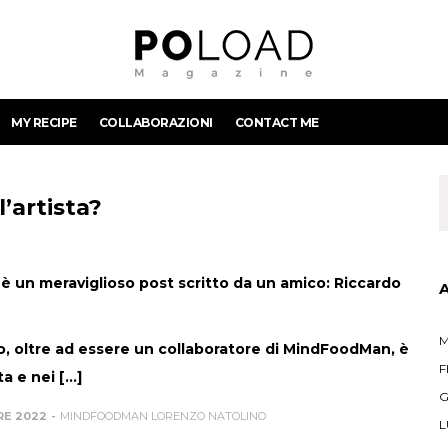
MY RECIPE
COLLABORAZIONI
CONTACT ME
 l’artista?
è un meraviglioso post scritto da un amico: Riccardo
M
o, oltre ad essere un collaboratore di MindFoodMan, è
F
a e nei [...]
G
RE 2022
MINDFOODMAN LORENZO NATOLINO
L