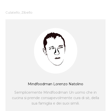
Culatello
,
Zibello
Mindfoodman Lorenzo Natolino
Semplicemente Mindfoodman Un uomo che in
cucina si prende consapevolmente cura di sè, della
sua famiglia e dei suoi simili.