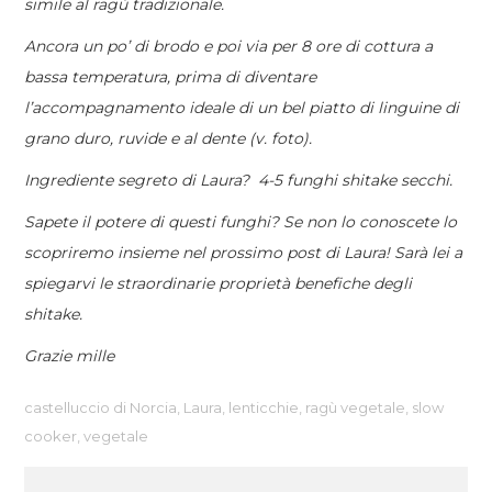
simile al ragù tradizionale.
Ancora un po’ di brodo e poi via per 8 ore di cottura a
bassa temperatura, prima di diventare
l’accompagnamento ideale di un bel piatto di linguine di
grano duro, ruvide e al dente (v. foto).
Ingrediente segreto di Laura? 4-5 funghi shitake secchi.
Sapete il potere di questi funghi? Se non lo conoscete lo
scopriremo insieme nel prossimo post di Laura! Sarà lei a
spiegarvi le straordinarie proprietà benefiche degli
shitake.
Grazie mille
castelluccio di Norcia
,
Laura
,
lenticchie
,
ragù vegetale
,
slow
cooker
,
vegetale