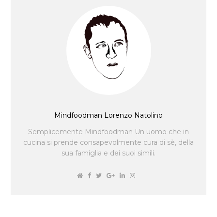
Mindfoodman Lorenzo Natolino
Semplicemente Mindfoodman Un uomo che in
cucina si prende consapevolmente cura di sè, della
sua famiglia e dei suoi simili.