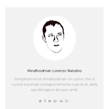
Mindfoodman Lorenzo Natolino
Semplicemente Mindfoodman Un uomo che in
cucina si prende consapevolmente cura di sè, della
sua famiglia e dei suoi simili.