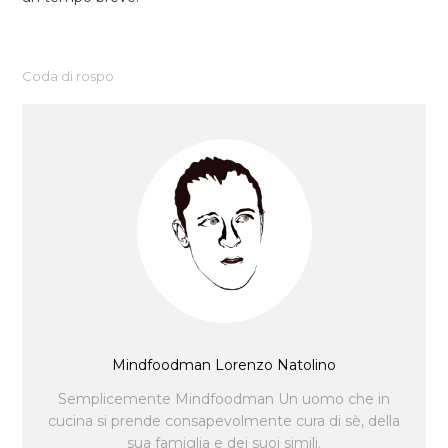
Coda di rospo
Mindfoodman Lorenzo Natolino
Semplicemente Mindfoodman Un uomo che in
cucina si prende consapevolmente cura di sè, della
sua famiglia e dei suoi simili.