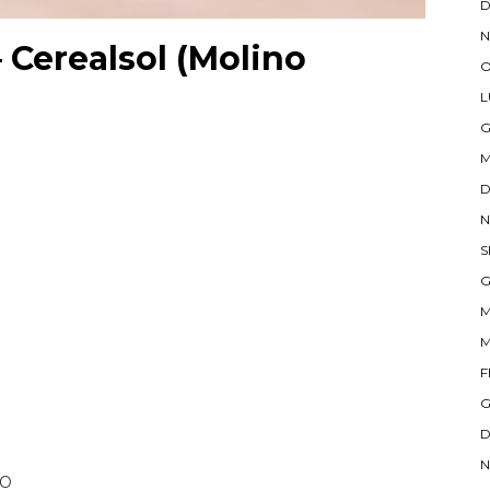
D
N
– Cerealsol (Molino
O
L
G
M
D
N
S
G
M
M
F
G
D
N
BO