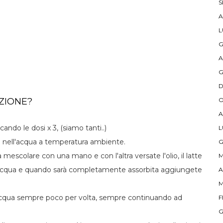
S
A
L
G
A
G
D
O
ZIONE?
A
ando le dosi x 3, (siamo tanti..)
L
rra nell'acqua a temperatura ambiente.
G
 mescolare con una mano e con l'altra versate l'olio, il latte
M
ll'acqua e quando sarà completamente assorbita aggiungete
A
M
acqua sempre poco per volta, sempre continuando ad
F
G