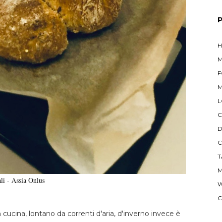
M
L
C
D
C
T
M
ali - Assia Onlus
W
C
n cucina, lontano da correnti d'aria, d'inverno invece è