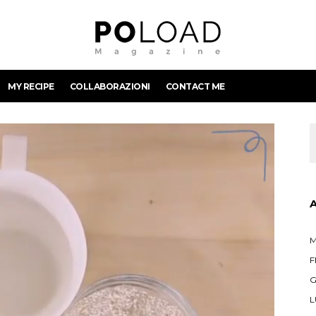
MY RECIPE
COLLABORAZIONI
CONTACT ME
M
F
G
L