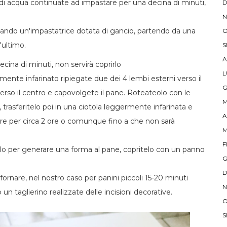
di acqua continuate ad impastare per una decina di minuti,
D
N
zzando un'impastatrice dotata di gancio, partendo da una
O
ultimo.
S
A
cina di minuti, non servirà coprirlo
L
mente infarinato ripiegate due dei 4 lembi esterni verso il
G
verso il centro e capovolgete il pane. Roteateolo con le
M
trasferitelo poi in una ciotola leggermente infarinata e
A
itare per circa 2 ore o comunque fino a che non sarà
M
F
rarlo per generare una forma al pane, copritelo con un panno
G
D
fornare, nel nostro caso per panini piccoli 15-20 minuti
N
n taglierino realizzate delle incisioni decorative.
O
S