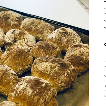
A
L
G
M
A
M
R
T