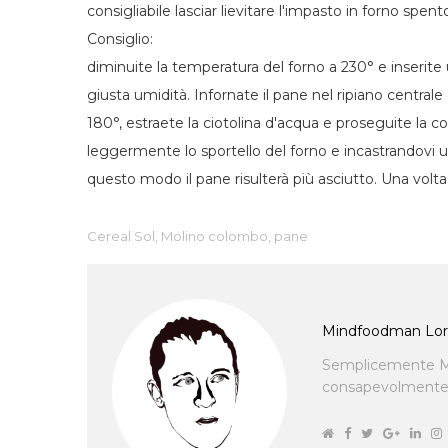
consigliabile lasciar lievitare l'impasto in forno spen
Consiglio:
diminuite la temperatura del forno a 230° e inserite u
giusta umidità. Infornate il pane nel ripiano centra
180°, estraete la ciotolina d'acqua e proseguite la 
leggermente lo sportello del forno e incastrandovi u
questo modo il pane risulterà più asciutto. Una volta s
Cereal Sol
,
Molino colombo
,
pane
Mindfoodman Lor
Semplicemente M
consapevolmente cu