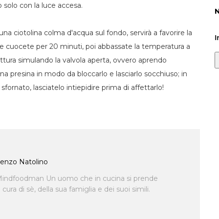
to solo con la luce accesa.
na ciotolina colma d'acqua sul fondo, servirà a favorire la
I
le e cuocete per 20 minuti, poi abbassate la temperatura a
cottura simulando la valvola aperta, ovvero aprendo
na presina in modo da bloccarlo e lasciarlo socchiuso; in
fornato, lasciatelo intiepidire prima di affettarlo!
enzo Natolino
indfoodman Un uomo che in cucina si prende
ra di sè, della sua famiglia e dei suoi simili.