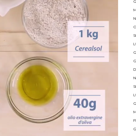
G
M
N
O
S
L
G
G
D
N
S
L
G
M
F
G