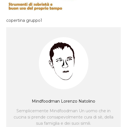
copertina gruppo1
Mindfoodman Lorenzo Natolino
Semplicemente Mindfoodman Un uomo che in
cucina si prende consapevolmente cura di sè, della
sua famiglia e dei suoi simili.