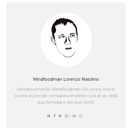
Mindfoodman Lorenzo Natolino
Semplicemente Mindfoodman Un uomo che in
cucina si prende consapevolmente cura di sè, della
sua famiglia e dei suoi simili.