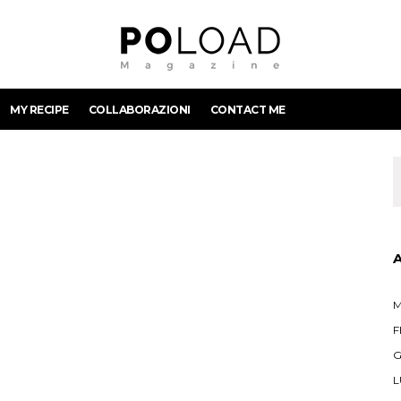
MY RECIPE
COLLABORAZIONI
CONTACT ME
M
F
G
L