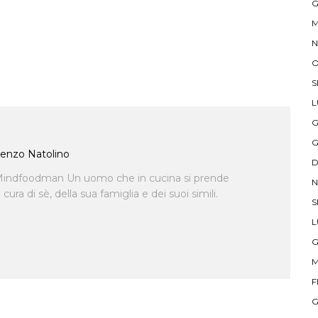
G
M
N
O
S
L
G
G
enzo Natolino
D
indfoodman Un uomo che in cucina si prende
N
ra di sè, della sua famiglia e dei suoi simili.
S
L
G
M
F
G