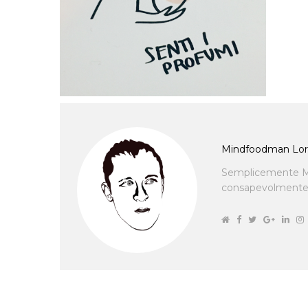
Mindfoodman Lor
Semplicemente M
consapevolmente cu