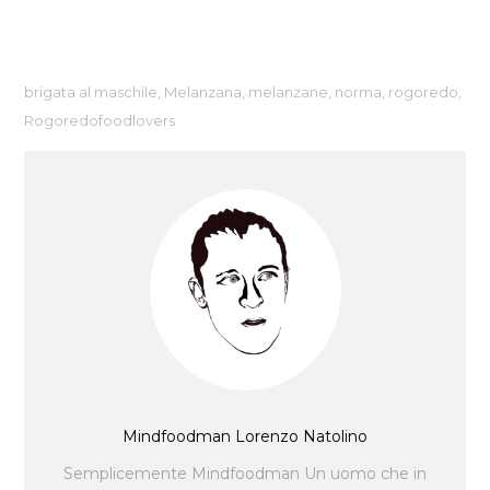
brigata al maschile
,
Melanzana
,
melanzane
,
norma
,
rogoredo
,
Rogoredofoodlovers
Mindfoodman Lorenzo Natolino
Semplicemente Mindfoodman Un uomo che in