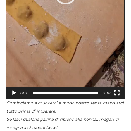
00:00
00:07
Cominciamo a muoverci a modo nostro senza mangiarci
tutto prima di imparare!
Se lasci qualche pallina di ripieno alla nonna.. magari ci
insegna a chiuderli bene!