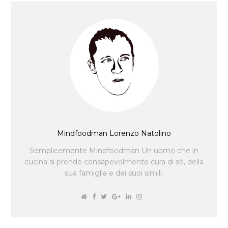
Mindfoodman Lorenzo Natolino
Semplicemente Mindfoodman Un uomo che in
cucina si prende consapevolmente cura di sè, della
sua famiglia e dei suoi simili.