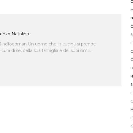
G
M
N
O
enzo Natolino
S
L
indfoodman Un uomo che in cucina si prende
ra di sè, della sua famiglia e dei suoi simili.
G
G
D
N
S
L
G
M
F
G