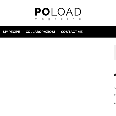
MY RECIPE
COLLABORAZIONI
CONTACT ME
M
F
G
L