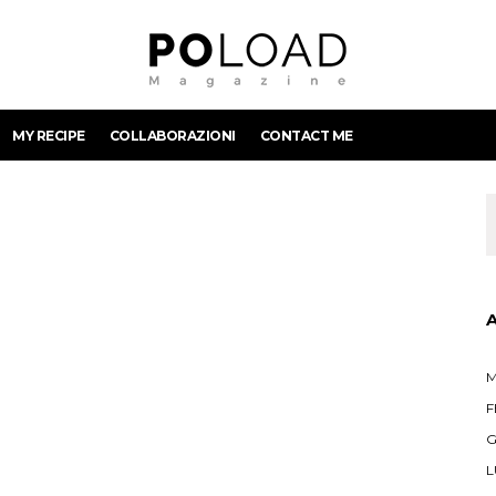
MY RECIPE
COLLABORAZIONI
CONTACT ME
M
F
G
L