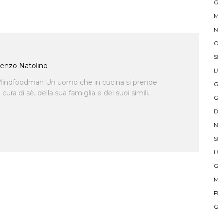
G
M
N
O
S
enzo Natolino
L
indfoodman Un uomo che in cucina si prende
G
ra di sè, della sua famiglia e dei suoi simili.
G
D
N
S
L
G
M
F
G