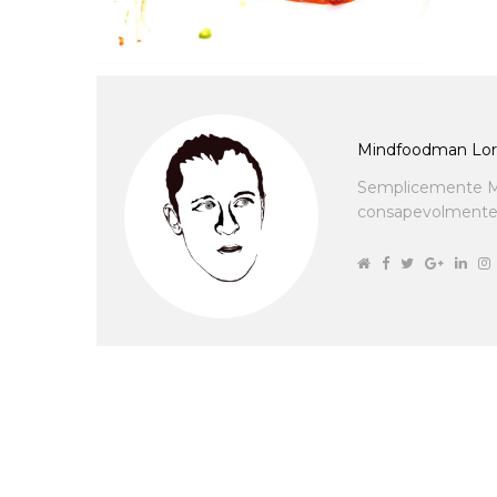
Mindfoodman Lor
Semplicemente M
consapevolmente cu