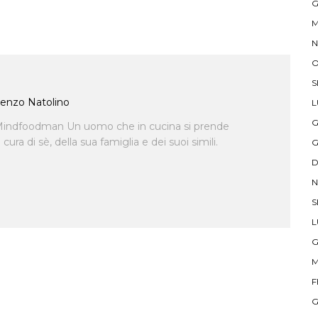
G
M
N
O
S
enzo Natolino
L
G
indfoodman Un uomo che in cucina si prende
ra di sè, della sua famiglia e dei suoi simili.
G
D
N
S
L
G
M
F
G