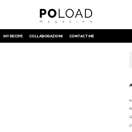
MY RECIPE
COLLABORAZIONI
CONTACT ME
M
F
G
L