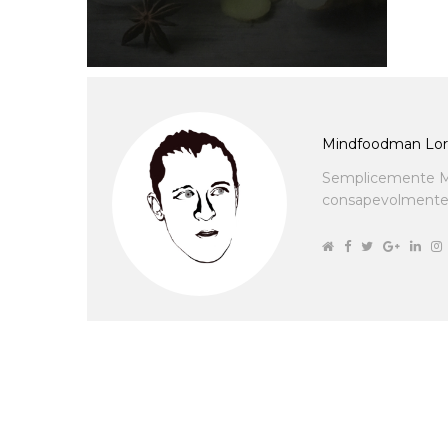
Mindfoodman Lor
Semplicemente M
consapevolmente cu