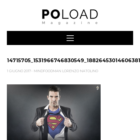
14715705_1531966746830549_1882645301460638
1 GIUGNO 2017
MINDFOODMAN LORENZO NATOLINO