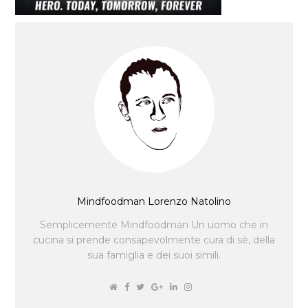
Mindfoodman Lorenzo Natolino
Semplicemente Mindfoodman Un uomo che in
cucina si prende consapevolmente cura di sè, della
sua famiglia e dei suoi simili.