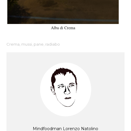
Alba di Crema
Crema
,
mussi
,
pane
,
radiabo
Mindfoodman Lorenzo Natolino