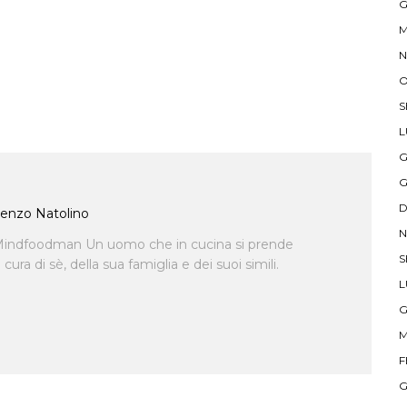
G
M
N
O
S
L
G
G
D
enzo Natolino
N
indfoodman Un uomo che in cucina si prende
S
ra di sè, della sua famiglia e dei suoi simili.
L
G
M
F
G