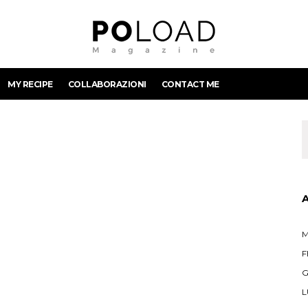
MY RECIPE
COLLABORAZIONI
CONTACT ME
M
F
G
L