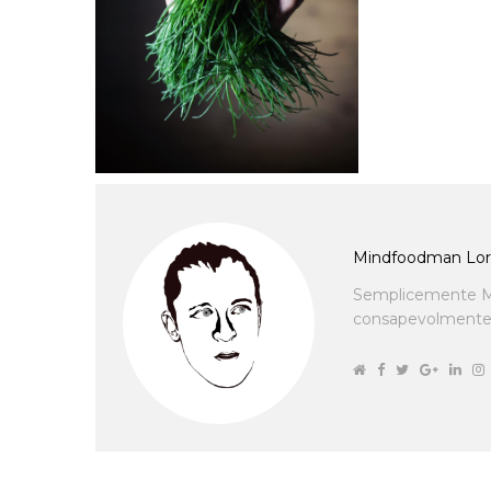
Mindfoodman Lor
Semplicemente M
consapevolmente cu