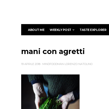
ABOUT ME
WEEKLY POST
TASTE EXPLORER
mani con agretti
19 APRILE 2018
MINDFOODMAN LORENZO NATOLINO