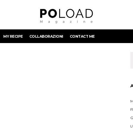
MY RECIPE
COLLABORAZIONI
CONTACT ME
M
F
G
L