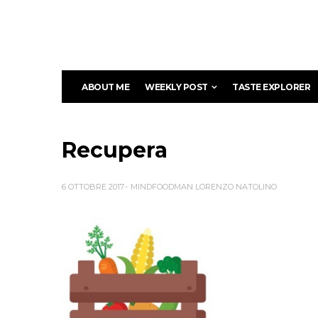
ABOUT ME
WEEKLY POST
TASTE EXPLORER
Recupera
6 OTTOBRE 2017
MINDFOODMAN LORENZO NATOLINO