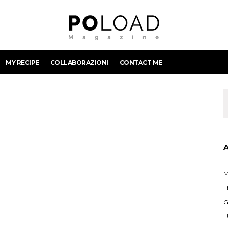
MY RECIPE
COLLABORAZIONI
CONTACT ME
M
F
G
L