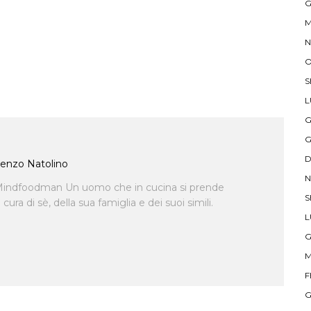
G
M
N
O
S
L
G
G
D
enzo Natolino
N
indfoodman Un uomo che in cucina si prende
S
ra di sè, della sua famiglia e dei suoi simili.
L
G
M
F
G