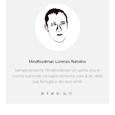
Mindfoodman Lorenzo Natolino
Semplicemente Mindfoodman Un uomo che in
cucina si prende consapevolmente cura di sè, della
sua famiglia e dei suoi simili.