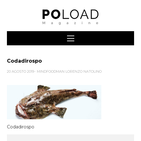
Codadirospo
20 AGOSTO 2019
MINDFOODMAN LORENZO NATOLINO
Codadirospo