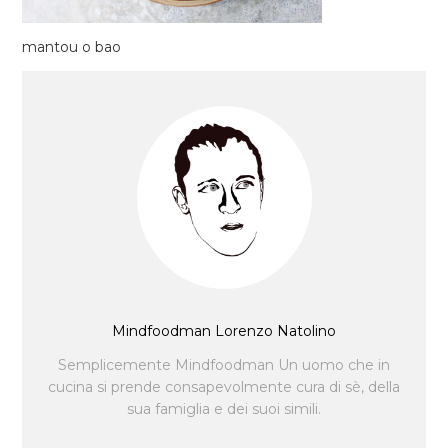
mantou o bao
Mindfoodman Lorenzo Natolino
Semplicemente Mindfoodman Un uomo che in
cucina si prende consapevolmente cura di sè, della
sua famiglia e dei suoi simili.