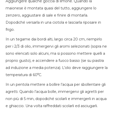
Aggiungere qualche goccia di limone. Quando la
maionese è montata quasi del tutto, aggiungere lo
zenzero, aggiustare di sale e finire di montarla.
Dopodiché versarla in una ciotola e lasciarla riposare in
frigo.
In un tegame dai bordi alti, largo circa 20 cm, riempirlo
per i 2/3 di olio, immergervi gli aromi selezionati (sopra ne
sono elencati solo alcuni, ma si possono mettere quelli a
proprio gusto), e accendere a fuoco basso (se su piastra
ad induzione a media potenza). L’olio deve raggiungere la
temperatura di 60⁰C.
In un pentola mettere a bollire l’acqua per sbollentare gli
agretti. Quando l’acqua bolle, immergervi gli agretti per
non più di 5 min, dopodiché scolarli e immergerli in acqua
e ghiaccio. Una volta raffreddati scolarli ed asciugarli.