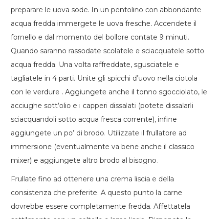
preparare le uova sode. In un pentolino con abbondante
acqua fredda immergete le uova fresche. Accendete il
fornello e dal momento del bollore contate 9 minuti.
Quando saranno rassodate scolatele e sciacquatele sotto
acqua fredda. Una volta raffreddate, sgusciatele e
tagliatele in 4 parti. Unite gli spicchi d’uovo nella ciotola
con le verdure . Aggiungete anche il tonno sgocciolato, le
acciughe sott’olio e i capperi dissalati (potete dissalarli
sciacquandoli sotto acqua fresca corrente), infine
aggiungete un po’ di brodo. Utilizzate il frullatore ad
immersione (eventualmente va bene anche il classico
mixer) e aggiungete altro brodo al bisogno.
Frullate fino ad ottenere una crema liscia e della
consistenza che preferite. A questo punto la carne
dovrebbe essere completamente fredda. Affettatela