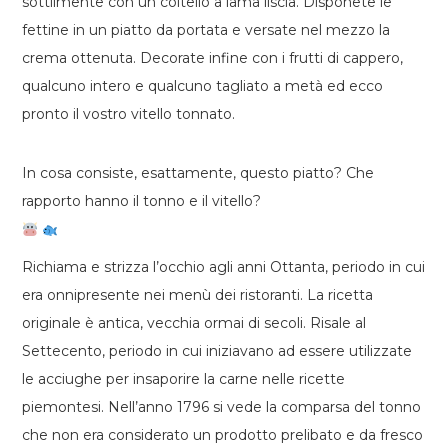
sottilmente con un coltello a lama liscia. Disponete le
fettine in un piatto da portata e versate nel mezzo la
crema ottenuta. Decorate infine con i frutti di cappero,
qualcuno intero e qualcuno tagliato a metà ed ecco
pronto il vostro vitello tonnato.
In cosa consiste, esattamente, questo piatto? Che
rapporto hanno il tonno e il vitello?
Richiama e strizza l’occhio agli anni Ottanta, periodo in cui
era onnipresente nei menù dei ristoranti. La ricetta
originale è antica, vecchia ormai di secoli. Risale al
Settecento, periodo in cui iniziavano ad essere utilizzate
le acciughe per insaporire la carne nelle ricette
piemontesi. Nell’anno 1796 si vede la comparsa del tonno
che non era considerato un prodotto prelibato e da fresco