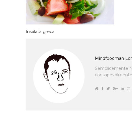
Insalata greca
Mindfoodman Lor
Semplicemente M
consapevolmente cu