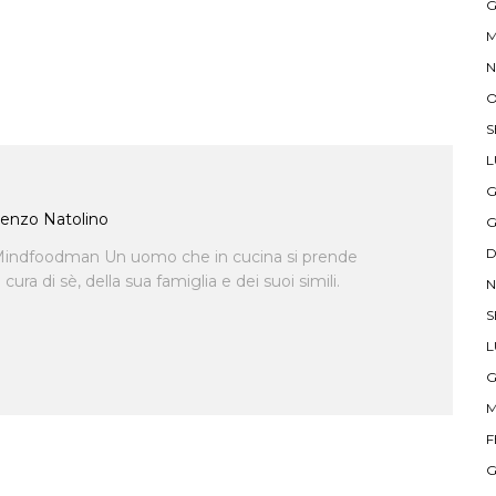
G
M
N
O
S
L
G
enzo Natolino
G
D
indfoodman Un uomo che in cucina si prende
ra di sè, della sua famiglia e dei suoi simili.
N
S
L
G
M
F
G