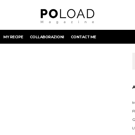
MY RECIPE
COLLABORAZIONI
CONTACT ME
M
F
G
L