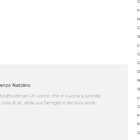
G
M
N
O
S
L
G
G
D
N
enzo Natolino
S
indfoodman Un uomo che in cucina si prende
L
ra di sè, della sua famiglia e dei suoi simili.
G
M
F
G