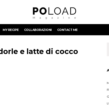
MY RECIPE
COLLABORAZIONI
CONTACT ME
orle e latte di cocco
M
F
G
L