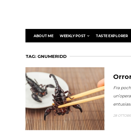
ABOUT ME
WEEKLY POST
TASTE EXPLORER
TAG: GNUMERIDD
Orror
Fra poch
un’opera
entusiasm
28 OTTOBR