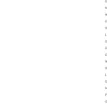
G
M
N
O
S
L
G
G
D
N
S
L
G
M
F
G