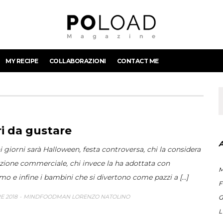
MY RECIPE
COLLABORAZIONI
CONTACT ME
i da gustare
i giorni sarà Halloween, festa controversa, chi la considera
zione commerciale, chi invece la ha adottata con
M
o e infine i bambini che si divertono come pazzi a [...]
F
E 2018
MINDFOODMAN LORENZO NATOLINO
G
L