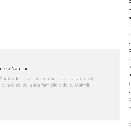
G
M
N
O
S
L
G
G
D
enzo Natolino
N
indfoodman Un uomo che in cucina si prende
S
ra di sè, della sua famiglia e dei suoi simili.
L
G
M
F
G