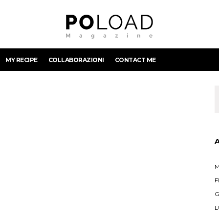
MY RECIPE
COLLABORAZIONI
CONTACT ME
M
F
G
L