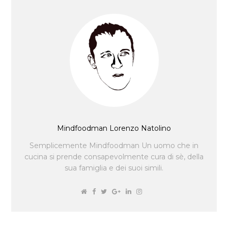
Mindfoodman Lorenzo Natolino
Semplicemente Mindfoodman Un uomo che in
cucina si prende consapevolmente cura di sè, della
sua famiglia e dei suoi simili.