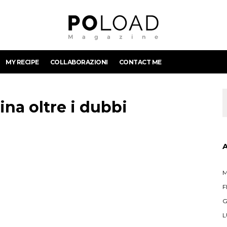
MY RECIPE
COLLABORAZIONI
CONTACT ME
na oltre i dubbi
M
F
G
L