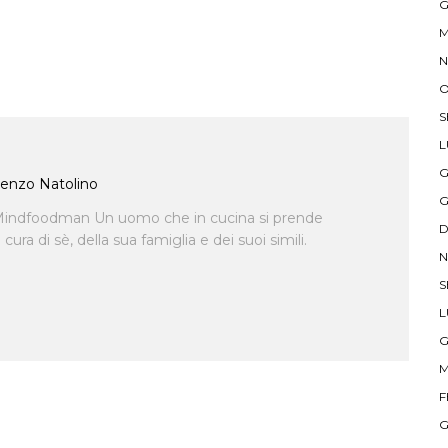
G
M
N
O
S
L
G
enzo Natolino
G
indfoodman Un uomo che in cucina si prende
D
ra di sè, della sua famiglia e dei suoi simili.
N
S
L
G
M
F
G