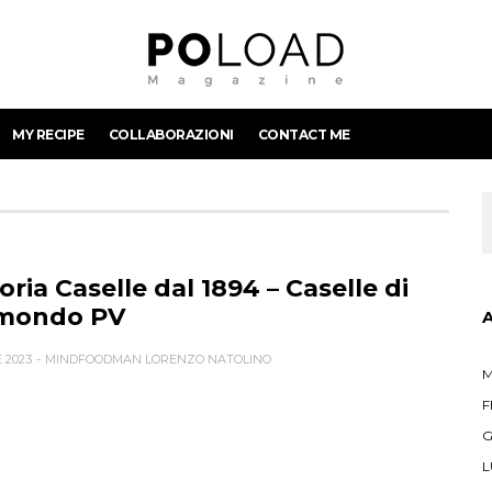
MY RECIPE
COLLABORAZIONI
CONTACT ME
oria Caselle dal 1894 – Caselle di
mondo PV
 2023
MINDFOODMAN LORENZO NATOLINO
M
F
G
L