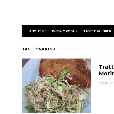
ABOUT ME
WEEKLY POST
TASTE EXPLORER
TAG: TONKATSU
Tratt
Mori
3 OTTOBRE