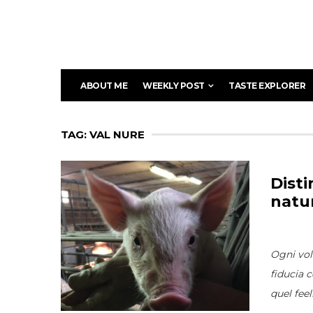
ABOUT ME
WEEKLY POST
TASTE EXPLORER
TAG: VAL NURE
Disti
natu
Ogni vol
fiducia 
quel feel