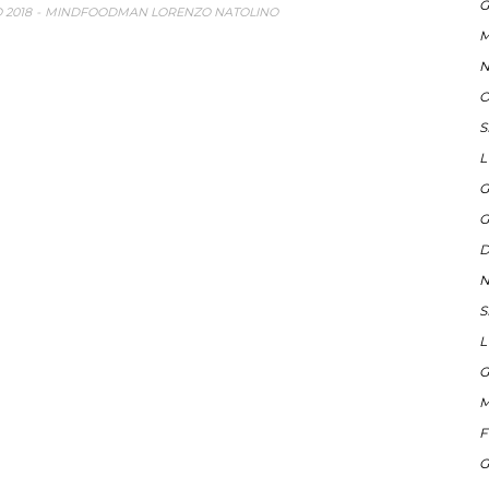
G
 2018
MINDFOODMAN LORENZO NATOLINO
M
N
O
S
L
G
G
D
N
S
L
G
M
F
G