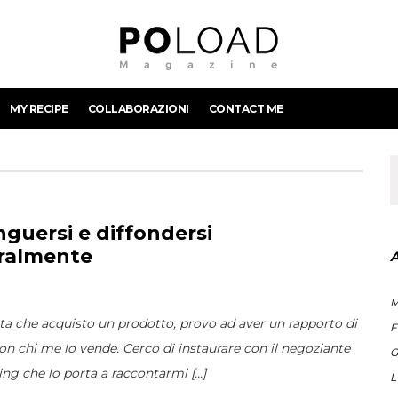
MY RECIPE
COLLABORAZIONI
CONTACT ME
nguersi e diffondersi
ralmente
M
ta che acquisto un prodotto, provo ad aver un rapporto di
F
con chi me lo vende. Cerco di instaurare con il negoziante
G
ing che lo porta a raccontarmi [...]
L