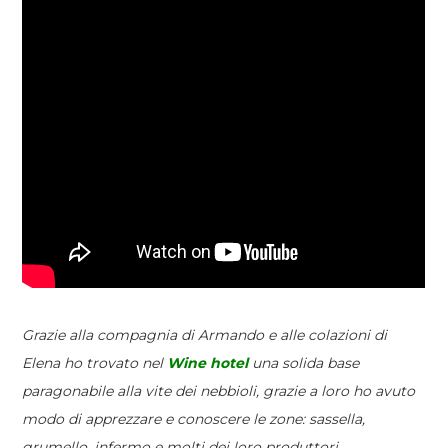
Grazie alla compagnia di Armando e alle colazioni di
Elena ho trovato nel
Wine hotel
una solida base
paragonabile alla vite dei nebbioli, grazie a loro ho avuto
modo di apprezzare e conoscere le zone: sassella,
grumello, infermo e molti dei loro produttori.