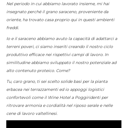
Nel periodo in cui abbiamo lavorato insieme, mi hai
insegnato perché il grano saraceno, proveniente da
oriente, ha trovato casa proprio qui in questi ambienti
freddi.
Io e il saraceno abbiamo avuto la capacità di adattarci a
terreni poveri, ci siamo inseriti creando il nostro ciclo
produttivo efficace nei rispettivi campi di lavoro. In
similitudine abbiamo sviluppato il nostro potenziale ad
alto contenuto proteico. Come?
T
u, caro grano, ti sei scelto solide basi per la pianta
erbacea nei terrazzamenti ed io appoggi logistici
confortevoli come il Wine Hotel a Poggiridenti per
ritrovare armonia e cordialità nel riposo serale e nelle
cene di lavoro valtellinesi.