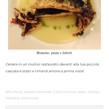
Branzino, patate e finferli
Cenare in un mulino restaurato davanti alla tua piccola
cascata è stato e rimarrà amore a prima vista!
Alfio Mozzi
,
Arpepe
,
bresaola
,
Colico
,
Limone
,
pepe
,
Soltojo
,
Valtellina
,
Wine Hotel