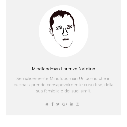
Mindfoodman Lorenzo Natolino
Semplicemente Mindfoodman Un uomo che in
cucina si prende consapevolmente cura di sè, della
sua famiglia e dei suoi simili.