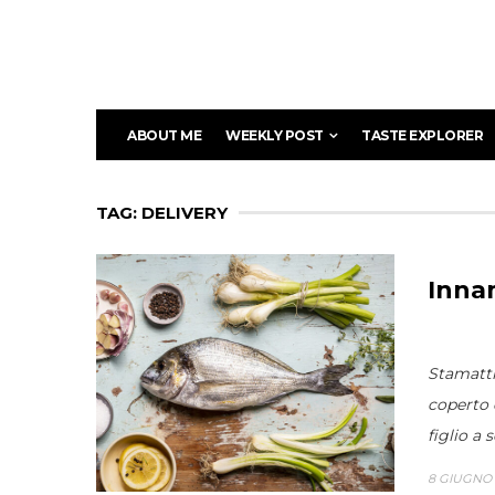
ABOUT ME
WEEKLY POST
TASTE EXPLORER
TAG: DELIVERY
Inna
Stamatti
coperto c
figlio a s
8 GIUGNO 