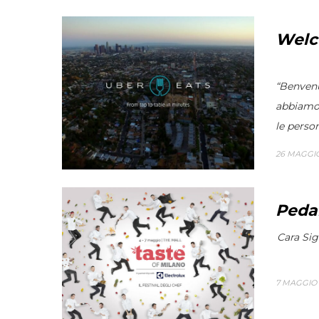
Welc
“Benvenu
abbiamo 
le persone
26 MAGGIO
Peda
Cara Si
7 MAGGIO 