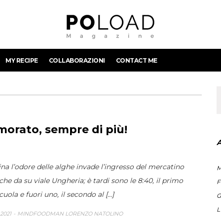
MY RECIPE
COLLABORAZIONI
CONTACT ME
morato, sempre di più!
na l’odore delle alghe invade l’ingresso del mercatino
M
he da su viale Ungheria; è tardi sono le 8:40, il primo
F
cuola e fuori uno, il secondo al [...]
G
L
2021
MINDFOODMAN LORENZO NATOLINO