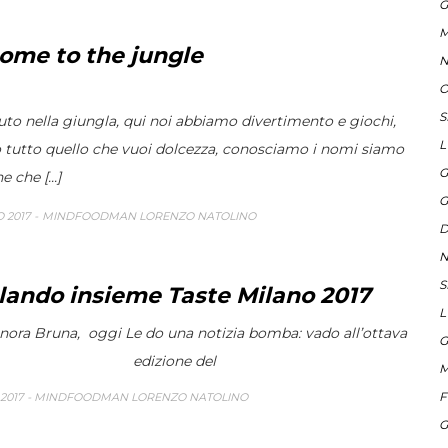
G
M
ome to the jungle
N
O
S
to nella giungla, qui noi abbiamo divertimento e giochi,
L
tutto quello che vuoi dolcezza, conosciamo i nomi siamo
G
 che [...]
G
 2017
MINDFOODMAN LORENZO NATOLINO
D
N
S
lando insieme Taste Milano 2017
L
gnora Bruna,
oggi Le do una notizia bomba: vado all’ottava
G
edizione del
M
F
2017
MINDFOODMAN LORENZO NATOLINO
G