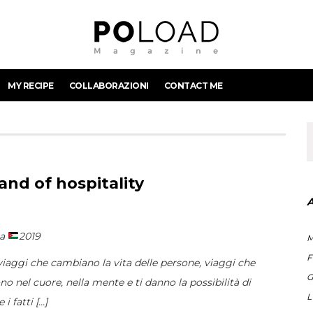
MY RECIPE
COLLABORAZIONI
CONTACT ME
and of hospitality
ia
2019
M
F
viaggi che cambiano la vita delle persone, viaggi che
G
o nel cuore, nella mente e ti danno la possibilità di
L
i fatti [...]