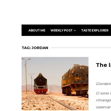
ABOUT ME
WEEKLY POST
TASTE EXPLORER
TAG: JORDAN
The l
Giordan
Ci sono 
rimangon
osservare 