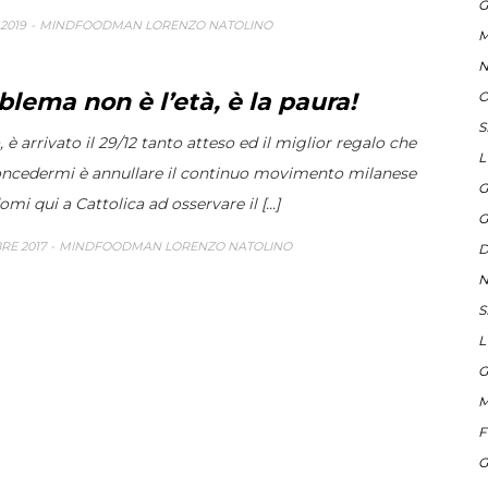
G
2019
MINDFOODMAN LORENZO NATOLINO
M
N
oblema non è l’età, è la paura!
O
S
 è arrivato il 29/12 tanto atteso ed il miglior regalo che
L
ncedermi è annullare il continuo movimento milanese
G
i qui a Cattolica ad osservare il [...]
G
RE 2017
MINDFOODMAN LORENZO NATOLINO
D
N
S
L
G
M
F
G