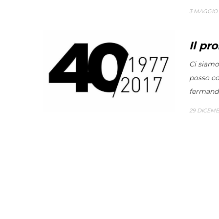
3 MAGGIO 
Il pr
Ci siamo,
posso co
fermandom
29 DICEMB